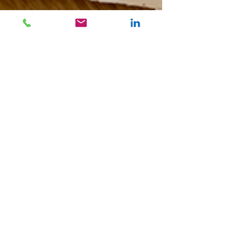
Evelyn Schweinzger
17. März 2023
2 Min. Lesezeit
Die Botschaft zählt
Kürzlich erhielt ich von meiner Tochter per
Flaschenpost (wie genial!) diese Botschaft. Mein
Mutterherz jauchzte und gleichzeitig wurde...